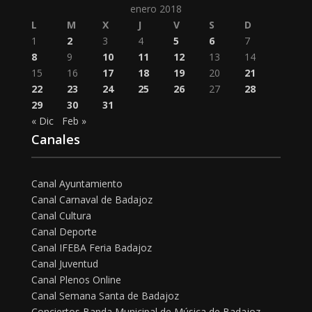
enero 2018
L
M
X
J
V
S
D
1
2
3
4
5
6
7
8
9
10
11
12
13
14
15
16
17
18
19
20
21
22
23
24
25
26
27
28
29
30
31
« Dic
Feb »
Canales
Canal Ayuntamiento
Canal Carnaval de Badajoz
Canal Cultura
Canal Deporte
Canal IFEBA Feria Badajoz
Canal Juventud
Canal Plenos Online
Canal Semana Santa de Badajoz
Conciertos Banda Municipal de Música de Badajoz