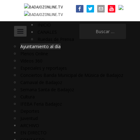
INICIO
Buscar:
CANALES
Ruedas de Prensa
Ayuntamiento al día
Plenos Online
Vídeos 360
Especiales y reportajes
Conciertos Banda Municipal de Música de Badajoz
Carnaval de Badajoz
Semana Santa de Badajoz
Cultura
IFEBA Feria Badajoz
Deportes
Juventud
ARCHIVO
EN DIRECTO
CONTACTO