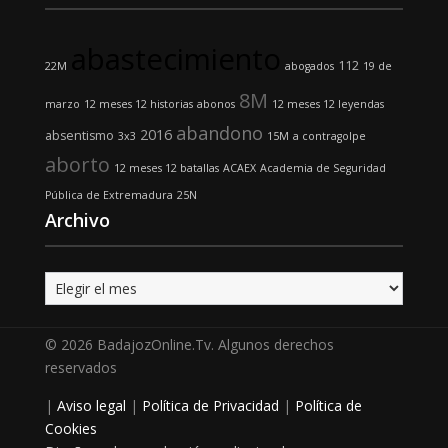
abastecimiento
112
22M
abogados
19 de
8M
marzo
12 meses 12 historias
abonos
12 meses 12 leyendas
abandono
2016
absentismo
3x3
15M
a contragolpe
aborto
12 meses 12 batallas
ACAEX
Academia de Seguridad
Pública de Extremadura
25N
Archivo
Archivo
© 2026 BadajozOnline.Tv. Algunos derechos
reservados
|
Aviso legal
|
Política de Privacidad
|
Política de
Cookies