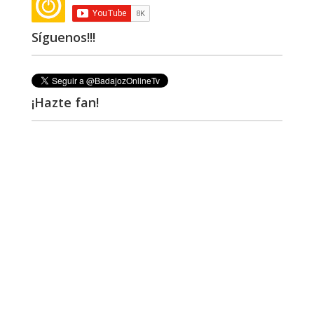
Síguenos!!!
¡Hazte fan!