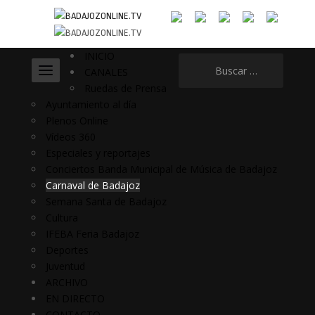
INICIO
Buscar:
CANALES
Ruedas de Prensa
Ayuntamiento al día
Plenos Online
Vídeos 360
Especiales y reportajes
Conciertos Banda Municipal de Música de Badajoz
Carnaval de Badajoz
Semana Santa de Badajoz
Cultura
IFEBA Feria Badajoz
Deportes
Juventud
ARCHIVO
EN DIRECTO
CONTACTO