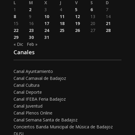
L
M
X
J
V
S
D
1
2
3
4
5
6
7
8
9
10
11
12
13
14
15
16
17
18
19
20
21
22
23
24
25
26
27
28
29
30
31
« Dic
Feb »
Canales
Canal Ayuntamiento
Canal Carnaval de Badajoz
Canal Cultura
Canal Deporte
Canal IFEBA Feria Badajoz
Canal Juventud
Canal Plenos Online
Canal Semana Santa de Badajoz
Conciertos Banda Municipal de Música de Badajoz
DUSI