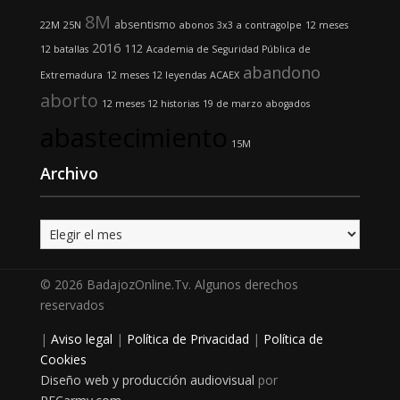
8M
absentismo
22M
25N
abonos
3x3
a contragolpe
12 meses
2016
112
12 batallas
Academia de Seguridad Pública de
abandono
Extremadura
12 meses 12 leyendas
ACAEX
aborto
12 meses 12 historias
19 de marzo
abogados
abastecimiento
15M
Archivo
Archivo
© 2026 BadajozOnline.Tv. Algunos derechos
reservados
|
Aviso legal
|
Política de Privacidad
|
Política de
Cookies
Diseño web y producción audiovisual
por