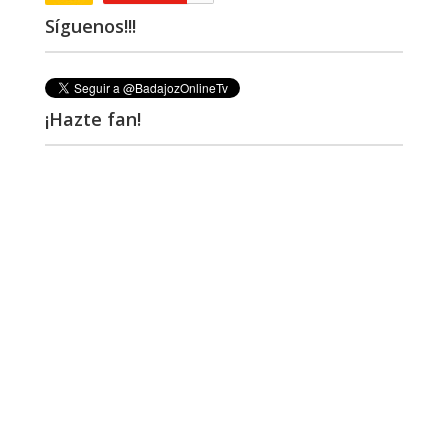
Síguenos!!!
¡Hazte fan!