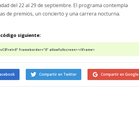
ciudad del 22 al 29 de septiembre. El programa contempla
gas de premios, un concierto y una carrera nocturna.
 código siguiente:
C8?rel=0" frameborder="0" allowfullscreen></iframe>
Facebook
Compartir en Twitter
Compartir en Google