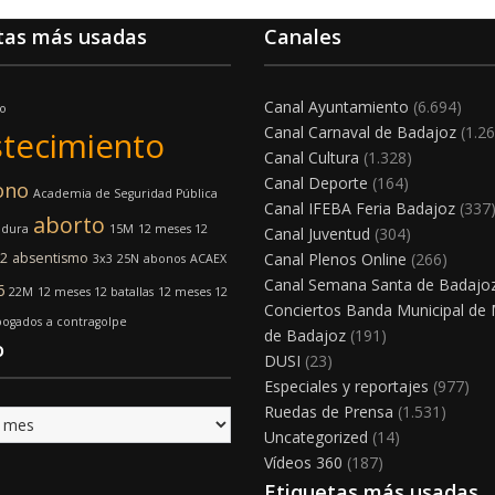
tas más usadas
Canales
Canal Ayuntamiento
(6.694)
o
Canal Carnaval de Badajoz
(1.26
tecimiento
Canal Cultura
(1.328)
Canal Deporte
(164)
ono
Academia de Seguridad Pública
Canal IFEBA Feria Badajoz
(337
aborto
adura
15M
12 meses 12
Canal Juventud
(304)
2
absentismo
Canal Plenos Online
(266)
3x3
25N
abonos
ACAEX
Canal Semana Santa de Badajo
6
22M
12 meses 12 batallas
12 meses 12
Conciertos Banda Municipal de
bogados
a contragolpe
de Badajoz
(191)
o
DUSI
(23)
Especiales y reportajes
(977)
Ruedas de Prensa
(1.531)
Uncategorized
(14)
Vídeos 360
(187)
Etiquetas más usadas