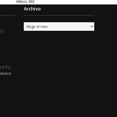
Vídeos 360
Archivo
Archivo
1)
)
z
(171)
 Música