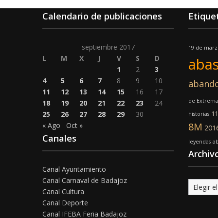
Calendario de publicaciones
Etique
septiembre 2017
19 de marz
L
M
X
J
V
S
D
abas
1
2
3
4
5
6
7
8
9
10
aband
11
12
13
14
15
16
17
de Extrem
18
19
20
21
22
23
24
25
26
27
28
29
30
11
historias
8M
« Ago
Oct »
201
Canales
leyendas
a
Archiv
Canal Ayuntamiento
Canal Carnaval de Badajoz
Archivo
Canal Cultura
Canal Deporte
Canal IFEBA Feria Badajoz