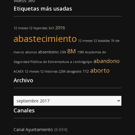
Vídeos 360
Etiquetas más usadas
2016
12 meses 12 leyendas
3x3
abastecimiento
12 meses 12 batallas
19 de
8M
absentismo
marzo
abonos
25N
15M
Academia de
abandono
Seguridad Pública de Extremadura
a contragolpe
aborto
112
ACAEX
12 meses 12 historias
22M
abogados
Archivo
Archivo
Canales
Canal Ayuntamiento
(6.694)