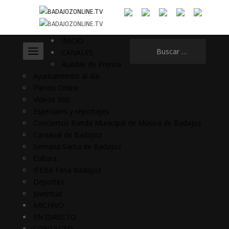
INICIO
Buscar:
CANALES
Ruedas de Prensa
Ayuntamiento al día
Plenos Online
Vídeos 360
Especiales y reportajes
Conciertos Banda Municipal de Música de Badajoz
Carnaval de Badajoz
Semana Santa de Badajoz
Cultura
IFEBA Feria Badajoz
Deportes
Juventud
ARCHIVO
EN DIRECTO
CONTACTO