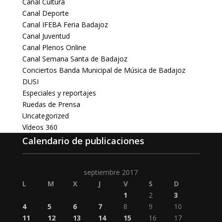
Canal Cultura
Canal Deporte
Canal IFEBA Feria Badajoz
Canal Juventud
Canal Plenos Online
Canal Semana Santa de Badajoz
Conciertos Banda Municipal de Música de Badajoz
DUSI
Especiales y reportajes
Ruedas de Prensa
Uncategorized
Vídeos 360
Calendario de publicaciones
septiembre 2017
L
M
X
J
V
S
D
1
2
3
4
5
6
7
8
9
10
11
12
13
14
15
16
17