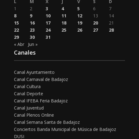
L
M
X
J
V
S
D
1
2
3
4
5
6
7
8
9
10
11
12
13
14
15
16
17
18
19
20
21
22
23
24
25
26
27
28
29
30
31
« Abr
Jun »
Canales
Canal Ayuntamiento
Canal Carnaval de Badajoz
Canal Cultura
Canal Deporte
Canal IFEBA Feria Badajoz
Canal Juventud
Canal Plenos Online
Canal Semana Santa de Badajoz
Conciertos Banda Municipal de Música de Badajoz
DUSI