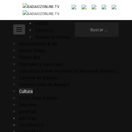
INICIO
Buscar:
CANALES
Ruedas de Prensa
Ayuntamiento al día
Plenos Online
Vídeos 360
Especiales y reportajes
Conciertos Banda Municipal de Música de Badajoz
Carnaval de Badajoz
Semana Santa de Badajoz
Cultura
IFEBA Feria Badajoz
Deportes
Juventud
ARCHIVO
EN DIRECTO
CONTACTO