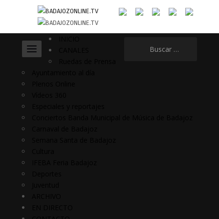
INICIO
Buscar:
CANALES
Ruedas de Prensa
Ayuntamiento al día
Plenos Online
Vídeos 360
Especiales y reportajes
Conciertos Banda Municipal de Música de Badajoz
Carnaval de Badajoz
Semana Santa de Badajoz
Cultura
IFEBA Feria Badajoz
Deportes
Juventud
ARCHIVO
EN DIRECTO
CONTACTO