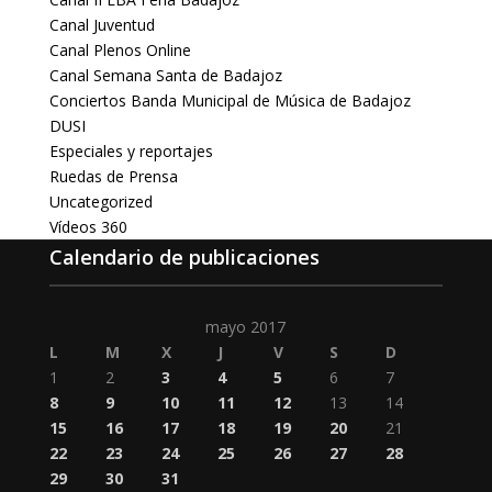
Canal Juventud
Canal Plenos Online
Canal Semana Santa de Badajoz
Conciertos Banda Municipal de Música de Badajoz
DUSI
Especiales y reportajes
Ruedas de Prensa
Uncategorized
Vídeos 360
Calendario de publicaciones
mayo 2017
L
M
X
J
V
S
D
1
2
3
4
5
6
7
8
9
10
11
12
13
14
15
16
17
18
19
20
21
22
23
24
25
26
27
28
29
30
31