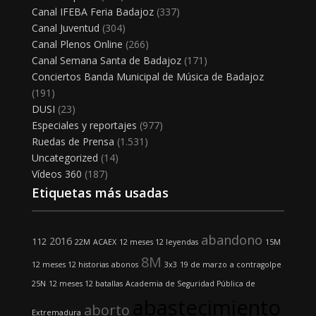
Canal IFEBA Feria Badajoz
(337)
Canal Juventud
(304)
Canal Plenos Online
(266)
Canal Semana Santa de Badajoz
(171)
Conciertos Banda Municipal de Música de Badajoz
(191)
DUSI
(23)
Especiales y reportajes
(977)
Ruedas de Prensa
(1.531)
Uncategorized
(14)
Vídeos 360
(187)
Etiquetas más usadas
abandono
2016
112
22M
ACAEX
12 meses 12 leyendas
15M
8M
12 meses 12 historias
abonos
3x3
19 de marzo
a contragolpe
25N
12 meses 12 batallas
Academia de Seguridad Pública de
abastecimiento
aborto
Extremadura