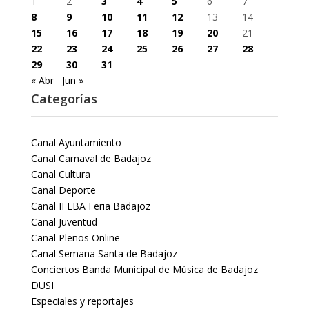
1
2
3
4
5
6
7
8
9
10
11
12
13
14
15
16
17
18
19
20
21
22
23
24
25
26
27
28
29
30
31
« Abr
Jun »
Categorías
Canal Ayuntamiento
Canal Carnaval de Badajoz
Canal Cultura
Canal Deporte
Canal IFEBA Feria Badajoz
Canal Juventud
Canal Plenos Online
Canal Semana Santa de Badajoz
Conciertos Banda Municipal de Música de Badajoz
DUSI
Especiales y reportajes