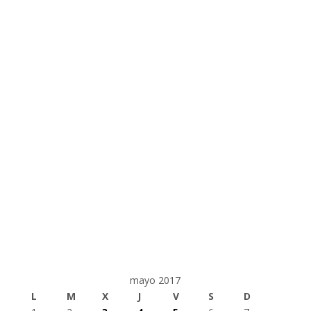
mayo 2017
L
M
X
J
V
S
D