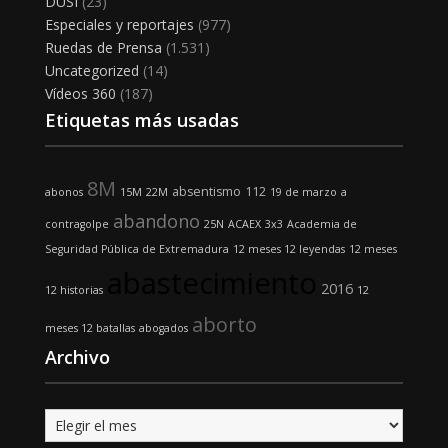
DUSI
(23)
Especiales y reportajes
(977)
Ruedas de Prensa
(1.531)
Uncategorized
(14)
Vídeos 360
(187)
Etiquetas más usadas
8M
absentismo
112
abonos
15M
22M
19 de marzo
a
abandono
contragolpe
25N
ACAEX
3x3
Academia de
Seguridad Pública de Extremadura
12 meses 12 leyendas
12 meses
abastecimiento
2016
12 historias
12
aborto
meses 12 batallas
abogados
Archivo
Archivo