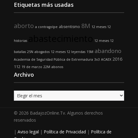
Etiquetas más usadas
aborto
8M
absentismo
a contragolpe
12 meses 12
abastecimiento
historias
12 meses 12
abandono
batallas
25N
abogados
12 meses 12 leyendas
15M
2016
Academia de Seguridad Pública de Extremadura
3x3
ACAEX
112
19 de marzo
22M
abonos
Archivo
Archivo
© 2026 BadajozOnline.Tv. Algunos derechos
reservados
|
Aviso legal
|
Política de Privacidad
|
Política de