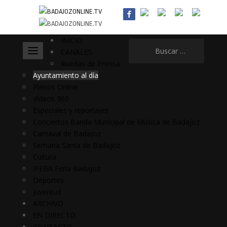
INICIO
Buscar:
CANALES
Ruedas de Prensa
Ayuntamiento al día
Plenos Online
Vídeos 360
Especiales y reportajes
Conciertos Banda Municipal de Música de Badajoz
Carnaval de Badajoz
Semana Santa de Badajoz
Cultura
IFEBA Feria Badajoz
Deportes
Juventud
ARCHIVO
EN DIRECTO
CONTACTO