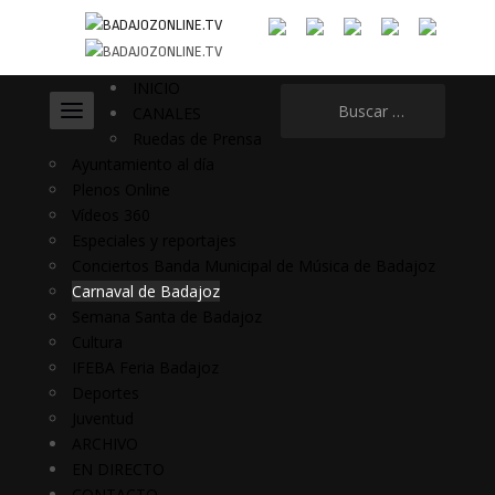
INICIO
Buscar:
CANALES
Ruedas de Prensa
Ayuntamiento al día
Plenos Online
Vídeos 360
Especiales y reportajes
Conciertos Banda Municipal de Música de Badajoz
Carnaval de Badajoz
Semana Santa de Badajoz
Cultura
IFEBA Feria Badajoz
Deportes
Juventud
ARCHIVO
EN DIRECTO
CONTACTO