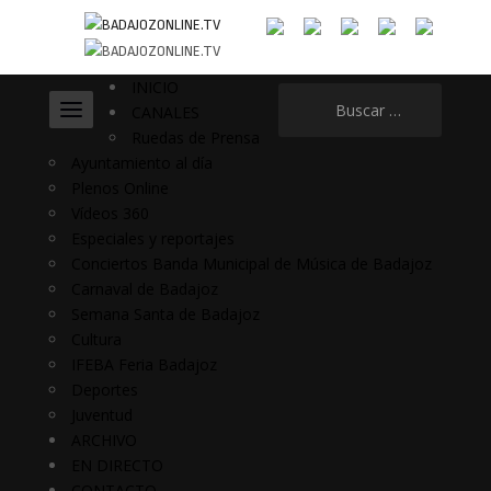
INICIO
Buscar:
CANALES
Ruedas de Prensa
Ayuntamiento al día
Plenos Online
Vídeos 360
Especiales y reportajes
Conciertos Banda Municipal de Música de Badajoz
Carnaval de Badajoz
Semana Santa de Badajoz
Cultura
IFEBA Feria Badajoz
Deportes
Juventud
ARCHIVO
EN DIRECTO
CONTACTO