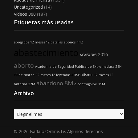
Uncategorized
(14)
Vídeos 360
(187)
Etiquetas más usadas
112
abogados
12 meses 12 batallas
abonos
abastecimiento
2016
ACAEX
3x3
aborto
Academia de Seguridad Pública de Extremadura
25N
absentismo
19 de marzo
12 meses 12 leyendas
12 meses 12
8M
abandono
historias
22M
a contragolpe
15M
Archivo
Archivo
© 2026 BadajozOnline.Tv. Algunos derechos