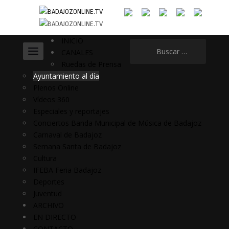
INICIO
Buscar:
CANALES
Ruedas de Prensa
Ayuntamiento al día
Plenos Online
Vídeos 360
Especiales y reportajes
Conciertos Banda Municipal de Música de Badajoz
Carnaval de Badajoz
Semana Santa de Badajoz
Cultura
IFEBA Feria Badajoz
Deportes
Juventud
ARCHIVO
EN DIRECTO
CONTACTO