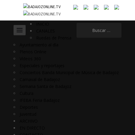
INICIO
Buscar:
CANALES
Ruedas de Prensa
Ayuntamiento al día
Plenos Online
Vídeos 360
Especiales y reportajes
Conciertos Banda Municipal de Música de Badajoz
Carnaval de Badajoz
Semana Santa de Badajoz
Cultura
IFEBA Feria Badajoz
Deportes
Juventud
ARCHIVO
EN DIRECTO
CONTACTO