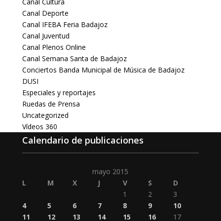
Canal Cultura
Canal Deporte
Canal IFEBA Feria Badajoz
Canal Juventud
Canal Plenos Online
Canal Semana Santa de Badajoz
Conciertos Banda Municipal de Música de Badajoz
DUSI
Especiales y reportajes
Ruedas de Prensa
Uncategorized
Vídeos 360
Calendario de publicaciones
mayo 2015
L
M
X
J
V
S
D
1
2
3
4
5
6
7
8
9
10
11
12
13
14
15
16
17