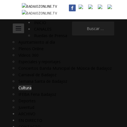
INICIO
Buscar:
CANALES
Ruedas de Prensa
Ayuntamiento al día
Plenos Online
Vídeos 360
Especiales y reportajes
Conciertos Banda Municipal de Música de Badajoz
Carnaval de Badajoz
Semana Santa de Badajoz
Cultura
IFEBA Feria Badajoz
Deportes
Juventud
ARCHIVO
EN DIRECTO
CONTACTO