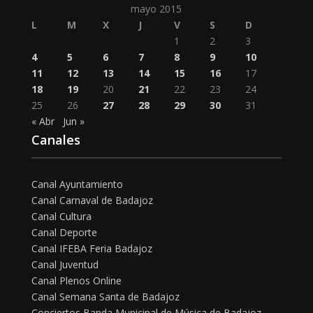
mayo 2015
L
M
X
J
V
S
D
1
2
3
4
5
6
7
8
9
10
11
12
13
14
15
16
17
18
19
20
21
22
23
24
25
26
27
28
29
30
31
« Abr
Jun »
Canales
Canal Ayuntamiento
Canal Carnaval de Badajoz
Canal Cultura
Canal Deporte
Canal IFEBA Feria Badajoz
Canal Juventud
Canal Plenos Online
Canal Semana Santa de Badajoz
Conciertos Banda Municipal de Música de Badajoz