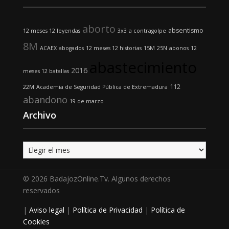
aborto
absentismo
12 meses 12 leyendas
3x3
a contragolpe
8M
ACAEX
abogados
12 meses 12 historias
15M
25N
abonos
12
abastecimiento
2016
meses 12 batallas
112
22M
Academia de Seguridad Pública de Extremadura
abandono
19 de marzo
Archivo
Archivo
© 2026 BadajozOnline.Tv. Algunos derechos
reservados
|
Aviso legal
|
Política de Privacidad
|
Política de
Cookies