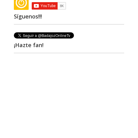
Síguenos!!!
¡Hazte fan!