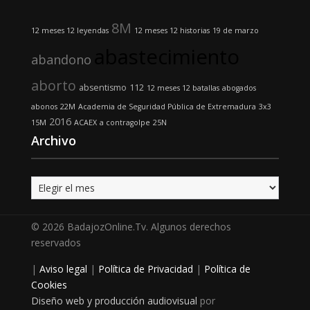
8M
12 meses 12 leyendas
12 meses 12 historias
19 de marzo
abastecimiento
abandono
aborto
absentismo
112
12 meses 12 batallas
abogados
abonos
22M
Academia de Seguridad Pública de Extremadura
3x3
2016
15M
ACAEX
a contragolpe
25N
Archivo
Archivo
© 2026 BadajozOnline.Tv. Algunos derechos
reservados
|
Aviso legal
|
Política de Privacidad
|
Política de
Cookies
Diseño web y producción audiovisual
por