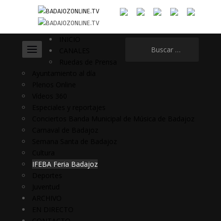
INICIO
Buscar:
CANALES
Ruedas de Prensa
Ayuntamiento al día
Plenos Online
Vídeos 360
Especiales y reportajes
Conciertos Banda Municipal de Música de Badajoz
Carnaval de Badajoz
Semana Santa de Badajoz
Cultura
IFEBA Feria Badajoz
Deportes
Juventud
ARCHIVO
EN DIRECTO
CONTACTO