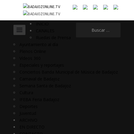
INICIO
Buscar:
CANALES
Ruedas de Prensa
Ayuntamiento al día
Plenos Online
Vídeos 360
Especiales y reportajes
Conciertos Banda Municipal de Música de Badajoz
Carnaval de Badajoz
Semana Santa de Badajoz
Cultura
IFEBA Feria Badajoz
Deportes
Juventud
ARCHIVO
EN DIRECTO
CONTACTO