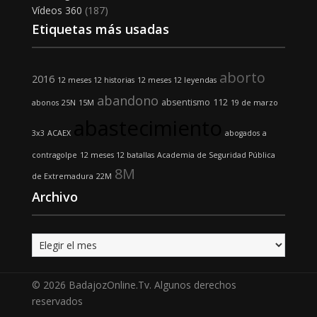
Vídeos 360
(187)
Etiquetas más usadas
aborto
2016
12 meses 12 historias
12 meses 12 leyendas
abandono
absentismo
112
abonos
25N
15M
19 de marzo
abastecimiento
3x3
ACAEX
abogados
a
contragolpe
12 meses 12 batallas
Academia de Seguridad Pública
8M
de Extremadura
22M
Archivo
Archivo
© 2026 BadajozOnline.Tv. Algunos derechos
reservados