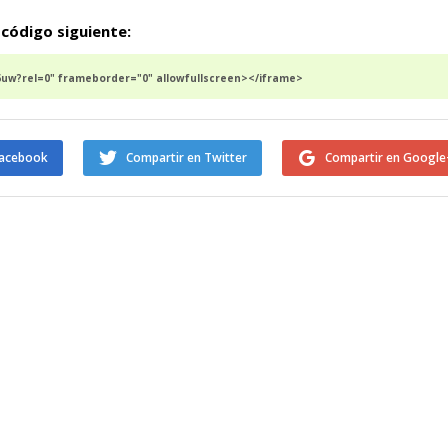
 código siguiente:
uw?rel=0" frameborder="0" allowfullscreen></iframe>
Facebook
Compartir en Twitter
Compartir en Google