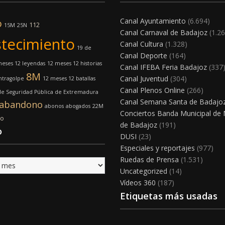
Canal Ayuntamiento
(6.694)
o
112
15M
25N
Canal Carnaval de Badajoz
(1.26
tecimiento
Canal Cultura
(1.328)
19 de
Canal Deporte
(164)
meses 12 leyendas
12 meses 12 historias
Canal IFEBA Feria Badajoz
(337
8M
Canal Juventud
(304)
ntragolpe
12 meses 12 batallas
Canal Plenos Online
(266)
e Seguridad Pública de Extremadura
Canal Semana Santa de Badajo
abandono
abonos
abogados
22M
Conciertos Banda Municipal de
mo
de Badajoz
(191)
o
DUSI
(23)
Especiales y reportajes
(977)
Ruedas de Prensa
(1.531)
Uncategorized
(14)
Vídeos 360
(187)
Etiquetas más usadas