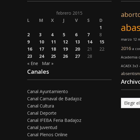
febrero 2015
abort
L
M
X
J
V
S
D
abas
1
2
3
4
5
6
7
8
marzo
12 
9
10
11
12
13
14
15
2016
16
17
18
19
20
21
22
a co
23
24
25
26
27
28
Academia d
« Ene
Mar »
ACAEX
3x3
Canales
absentis
Archiv
Canal Ayuntamiento
Canal Carnaval de Badajoz
Archivo
Canal Cultura
Canal Deporte
Canal IFEBA Feria Badajoz
Canal Juventud
Canal Plenos Online