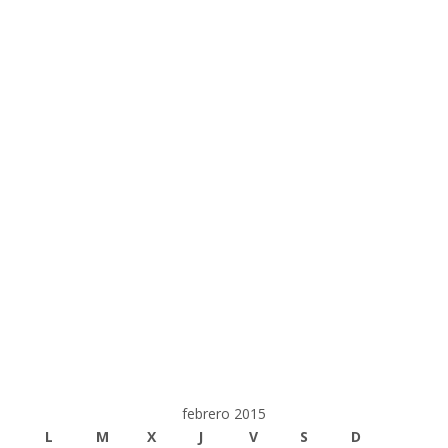
febrero 2015
L
M
X
J
V
S
D