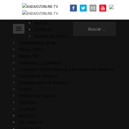
INICIO
Buscar:
CANALES
Ruedas de Prensa
Ayuntamiento al día
Plenos Online
Vídeos 360
Especiales y reportajes
Conciertos Banda Municipal de Música de Badajoz
Carnaval de Badajoz
Semana Santa de Badajoz
Cultura
IFEBA Feria Badajoz
Deportes
Juventud
ARCHIVO
EN DIRECTO
CONTACTO