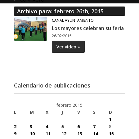
Archivo para: febrero 26th, 2015
CANAL AYUNTAMIENTO
Los mayores celebran su feria
26/02/2015
Ver vídeo »
Calendario de publicaciones
febrero 2015
L
M
X
J
V
S
D
1
2
3
4
5
6
7
8
9
10
11
12
13
14
15