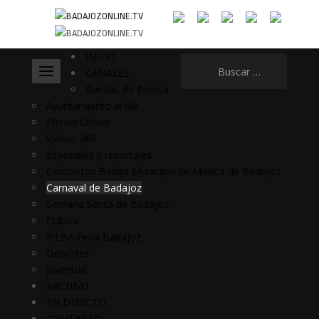
INICIO
Buscar:
CANALES
Ruedas de Prensa
Ayuntamiento al día
Plenos Online
Vídeos 360
Especiales y reportajes
Conciertos Banda Municipal de Música de Badajoz
Carnaval de Badajoz
Semana Santa de Badajoz
Cultura
IFEBA Feria Badajoz
Deportes
Juventud
ARCHIVO
EN DIRECTO
CONTACTO