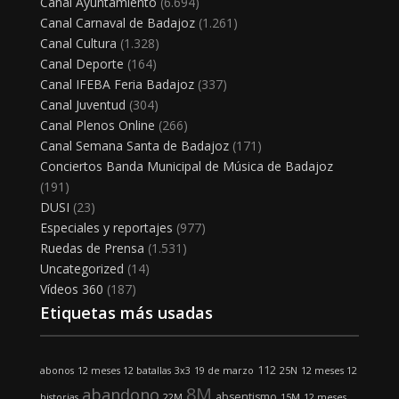
Canal Ayuntamiento
(6.694)
Canal Carnaval de Badajoz
(1.261)
Canal Cultura
(1.328)
Canal Deporte
(164)
Canal IFEBA Feria Badajoz
(337)
Canal Juventud
(304)
Canal Plenos Online
(266)
Canal Semana Santa de Badajoz
(171)
Conciertos Banda Municipal de Música de Badajoz
(191)
DUSI
(23)
Especiales y reportajes
(977)
Ruedas de Prensa
(1.531)
Uncategorized
(14)
Vídeos 360
(187)
Etiquetas más usadas
112
abonos
12 meses 12 batallas
3x3
19 de marzo
25N
12 meses 12
8M
abandono
absentismo
historias
22M
15M
12 meses