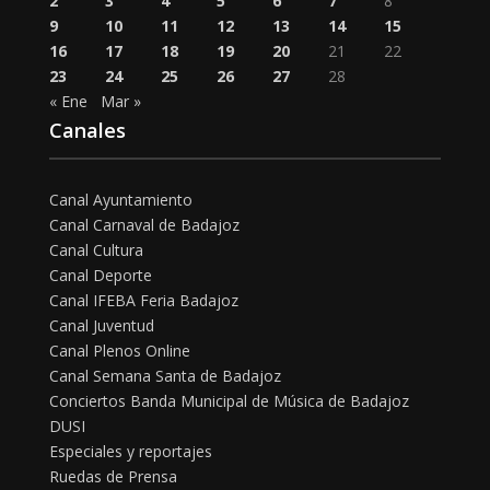
2
3
4
5
6
7
8
9
10
11
12
13
14
15
16
17
18
19
20
21
22
23
24
25
26
27
28
« Ene
Mar »
Canales
Canal Ayuntamiento
Canal Carnaval de Badajoz
Canal Cultura
Canal Deporte
Canal IFEBA Feria Badajoz
Canal Juventud
Canal Plenos Online
Canal Semana Santa de Badajoz
Conciertos Banda Municipal de Música de Badajoz
DUSI
Especiales y reportajes
Ruedas de Prensa