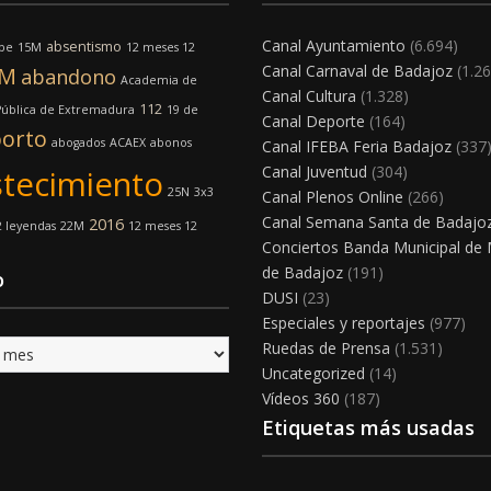
Canal Ayuntamiento
(6.694)
absentismo
lpe
15M
12 meses 12
Canal Carnaval de Badajoz
(1.26
8M
abandono
Academia de
Canal Cultura
(1.328)
112
Pública de Extremadura
19 de
Canal Deporte
(164)
orto
abogados
ACAEX
abonos
Canal IFEBA Feria Badajoz
(337
Canal Juventud
(304)
tecimiento
25N
3x3
Canal Plenos Online
(266)
Canal Semana Santa de Badajo
2016
2 leyendas
22M
12 meses 12
Conciertos Banda Municipal de
de Badajoz
(191)
o
DUSI
(23)
Especiales y reportajes
(977)
Ruedas de Prensa
(1.531)
Uncategorized
(14)
Vídeos 360
(187)
Etiquetas más usadas