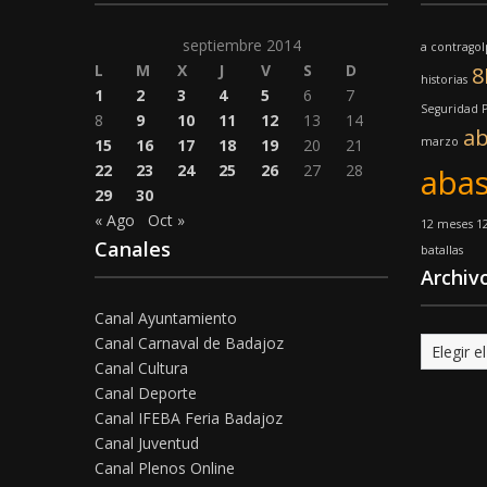
septiembre 2014
a contrago
L
M
X
J
V
S
D
historias
1
2
3
4
5
6
7
Seguridad 
8
9
10
11
12
13
14
ab
marzo
15
16
17
18
19
20
21
22
23
24
25
26
27
28
abas
29
30
« Ago
Oct »
12 meses 1
Canales
batallas
Archiv
Canal Ayuntamiento
Canal Carnaval de Badajoz
Archivo
Canal Cultura
Canal Deporte
Canal IFEBA Feria Badajoz
Canal Juventud
Canal Plenos Online