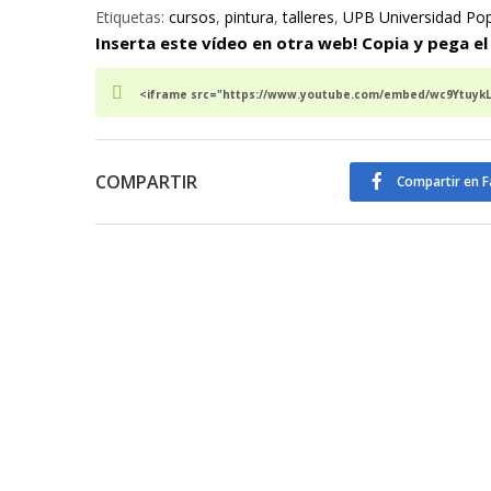
Etiquetas:
cursos
,
pintura
,
talleres
,
UPB Universidad Pop
Inserta este vídeo en otra web! Copia y pega el
<iframe src="https://www.youtube.com/embed/wc9YtuykLV
COMPARTIR
Compartir en 