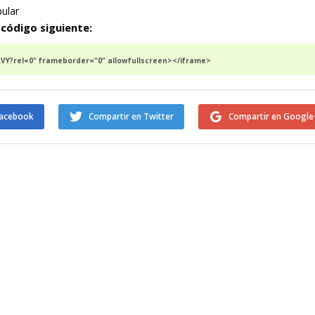
ular
 código siguiente:
Y?rel=0" frameborder="0" allowfullscreen></iframe>
Facebook
Compartir en Twitter
Compartir en Google