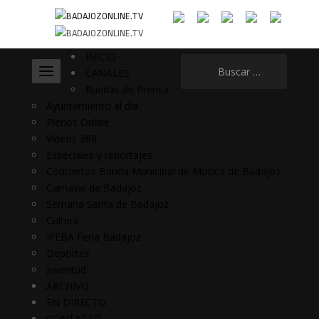
INICIO
Buscar:
CANALES
Ruedas de Prensa
Ayuntamiento al día
Plenos Online
Vídeos 360
Especiales y reportajes
Conciertos Banda Municipal de Música de Badajoz
Carnaval de Badajoz
Semana Santa de Badajoz
Cultura
IFEBA Feria Badajoz
Deportes
Juventud
ARCHIVO
EN DIRECTO
CONTACTO