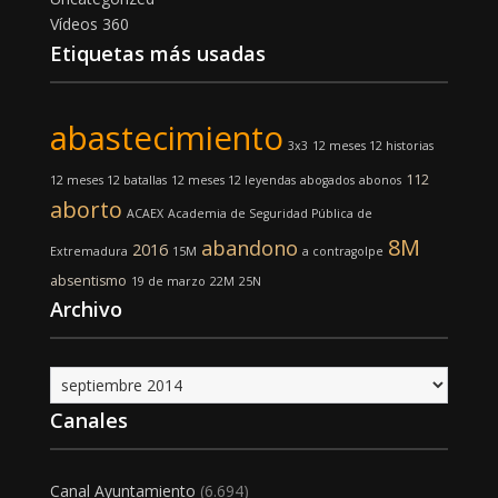
Vídeos 360
Etiquetas más usadas
abastecimiento
3x3
12 meses 12 historias
112
12 meses 12 batallas
12 meses 12 leyendas
abogados
abonos
aborto
ACAEX
Academia de Seguridad Pública de
8M
abandono
2016
Extremadura
15M
a contragolpe
absentismo
19 de marzo
22M
25N
Archivo
Archivo
Canales
Canal Ayuntamiento
(6.694)