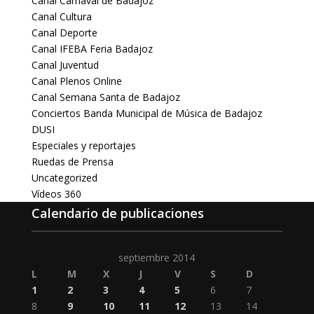
Canal Carnaval de Badajoz
Canal Cultura
Canal Deporte
Canal IFEBA Feria Badajoz
Canal Juventud
Canal Plenos Online
Canal Semana Santa de Badajoz
Conciertos Banda Municipal de Música de Badajoz
DUSI
Especiales y reportajes
Ruedas de Prensa
Uncategorized
Vídeos 360
Calendario de publicaciones
septiembre 2014
L
M
X
J
V
S
D
1
2
3
4
5
6
7
8
9
10
11
12
13
14