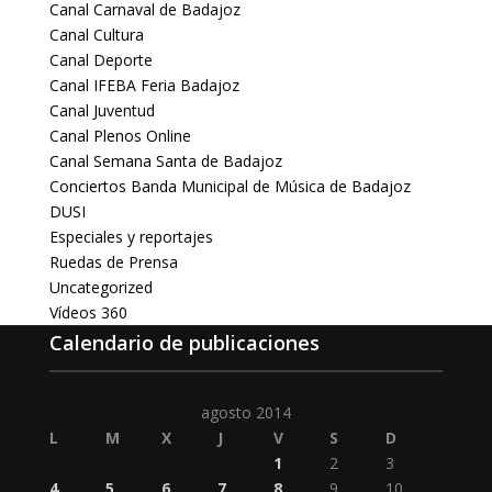
Canal Carnaval de Badajoz
Canal Cultura
Canal Deporte
Canal IFEBA Feria Badajoz
Canal Juventud
Canal Plenos Online
Canal Semana Santa de Badajoz
Conciertos Banda Municipal de Música de Badajoz
DUSI
Especiales y reportajes
Ruedas de Prensa
Uncategorized
Vídeos 360
Calendario de publicaciones
agosto 2014
L
M
X
J
V
S
D
1
2
3
4
5
6
7
8
9
10