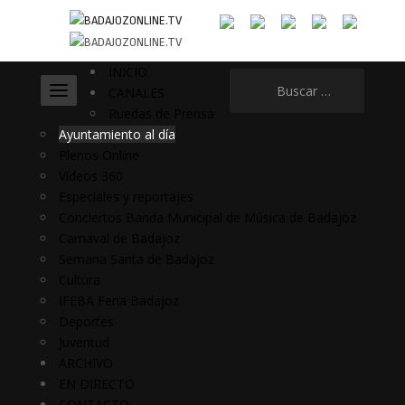
INICIO
Buscar:
CANALES
Ruedas de Prensa
Ayuntamiento al día
Plenos Online
Vídeos 360
Especiales y reportajes
Conciertos Banda Municipal de Música de Badajoz
Carnaval de Badajoz
Semana Santa de Badajoz
Cultura
IFEBA Feria Badajoz
Deportes
Juventud
ARCHIVO
EN DIRECTO
CONTACTO