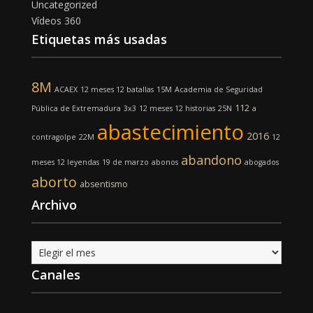
Uncategorized
Vídeos 360
Etiquetas más usadas
8M
ACAEX
12 meses 12 batallas
15M
Academia de Seguridad
112
Pública de Extremadura
3x3
12 meses 12 historias
25N
a
abastecimiento
2016
contragolpe
22M
12
abandono
meses 12 leyendas
19 de marzo
abonos
abogados
aborto
absentismo
Archivo
Archivo
Canales