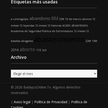
Etiquetas más usadas
8M
abandono
a contragolpe
25N
19 de marzo
abonos
12
absentismo
meses 12 leyendas
12 meses 12 historias
ACAEX
Academia de Seguridad Pública de Extremadura
12 meses 12
abastecimiento
batallas
abogados
22M
15M
aborto
2016
112
3x3
Archivo
Archivo
© 2026 BadajozOnline.Tv. Algunos derechos
reservados
|
Aviso legal
|
Política de Privacidad
|
Política de
Cookies