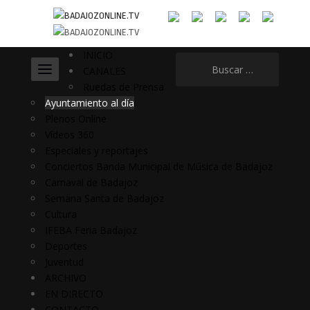
INICIO
Buscar:
CANALES
Ruedas de Prensa
Ayuntamiento al día
Plenos Online
Vídeos 360
Especiales y reportajes
Conciertos Banda Municipal de Música de Badajoz
Carnaval de Badajoz
Semana Santa de Badajoz
Cultura
IFEBA Feria Badajoz
Deportes
Juventud
ARCHIVO
EN DIRECTO
CONTACTO