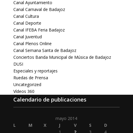
Canal Ayuntamiento
Canal Carnaval de Badajoz
Canal Cultura
Canal Deporte
Canal IFEBA Feria Badajoz
Canal Juventud
Canal Plenos Online
Canal Semana Santa de Badajoz
Conciertos Banda Municipal de Música de Badajoz
DUSI
Especiales y reportajes
Ruedas de Prensa
Uncategorized
Vídeos 360
Calendario de publicaciones
mayo 2014
L
M
X
J
V
S
D
1
2
3
4