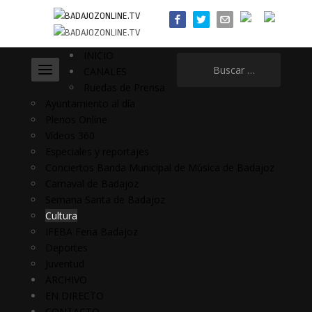
INICIO
Buscar:
CANALES
Ruedas de Prensa
Ayuntamiento al día
Plenos Online
Vídeos 360
Especiales y reportajes
Conciertos Banda Municipal de Música de Badajoz
Carnaval de Badajoz
Semana Santa de Badajoz
Cultura
IFEBA Feria Badajoz
Deportes
Juventud
ARCHIVO
EN DIRECTO
CONTACTO