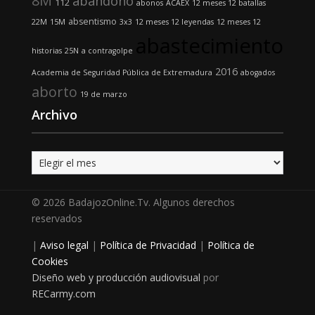
8M
abandono
112
abonos
ACAEX
12 meses 12 batallas
absentismo
22M
15M
3x3
12 meses 12 leyendas
12 meses 12
abastecimiento
historias
25N
a contragolpe
2016
Academia de Seguridad Pública de Extremadura
abogados
aborto
19 de marzo
Archivo
Archivo
© 2026 BadajozOnline.Tv. Algunos derechos
reservados
|
Aviso legal
|
Política de Privacidad
|
Política de
Cookies
Diseño web y producción audiovisual
por
RECarmy.com