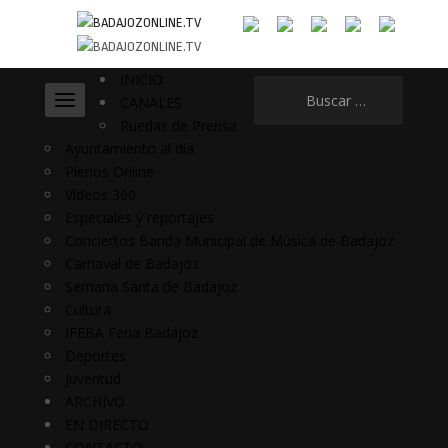
INICIO
Buscar:
CANALES
Ruedas de Prensa
Ayuntamiento al día
Plenos Online
Vídeos 360
Especiales y reportajes
Conciertos Banda Municipal de Música de Badajoz
Carnaval de Badajoz
Semana Santa de Badajoz
Cultura
IFEBA Feria Badajoz
Deportes
Juventud
ARCHIVO
EN DIRECTO
CONTACTO