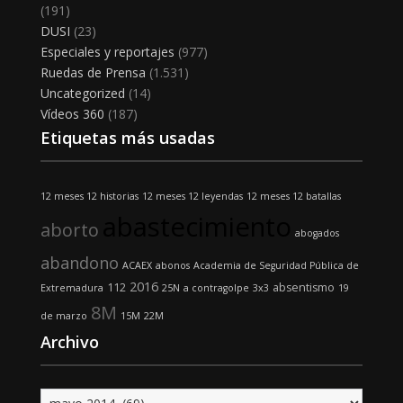
(191)
DUSI
(23)
Especiales y reportajes
(977)
Ruedas de Prensa
(1.531)
Uncategorized
(14)
Vídeos 360
(187)
Etiquetas más usadas
12 meses 12 historias
12 meses 12 leyendas
12 meses 12 batallas
abastecimiento
aborto
abogados
abandono
ACAEX
abonos
Academia de Seguridad Pública de
2016
112
absentismo
Extremadura
25N
a contragolpe
3x3
19
8M
de marzo
15M
22M
Archivo
Archivo