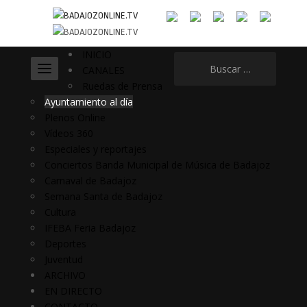
INICIO
Buscar:
CANALES
Ruedas de Prensa
Ayuntamiento al día
Plenos Online
Vídeos 360
Especiales y reportajes
Conciertos Banda Municipal de Música de Badajoz
Carnaval de Badajoz
Semana Santa de Badajoz
Cultura
IFEBA Feria Badajoz
Deportes
Juventud
ARCHIVO
EN DIRECTO
CONTACTO