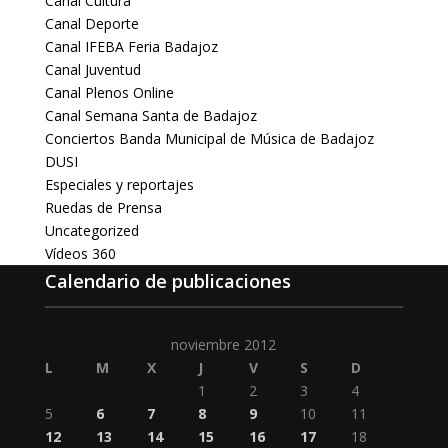
Canal Cultura
Canal Deporte
Canal IFEBA Feria Badajoz
Canal Juventud
Canal Plenos Online
Canal Semana Santa de Badajoz
Conciertos Banda Municipal de Música de Badajoz
DUSI
Especiales y reportajes
Ruedas de Prensa
Uncategorized
Vídeos 360
Calendario de publicaciones
noviembre 2012
L
M
X
J
V
S
D
1
2
3
4
5
6
7
8
9
10
11
12
13
14
15
16
17
18