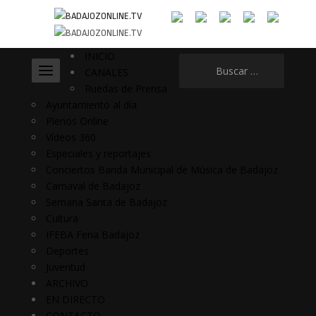
INICIO
Buscar:
CANALES
Ruedas de Prensa
Ayuntamiento al día
Plenos Online
Vídeos 360
Especiales y reportajes
Conciertos Banda Municipal de Música de Badajoz
Carnaval de Badajoz
Semana Santa de Badajoz
Cultura
IFEBA Feria Badajoz
Deportes
Juventud
ARCHIVO
EN DIRECTO
CONTACTO