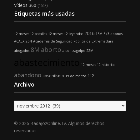
Vídeos 360
(187)
Etiquetas más usadas
2016
12 meses 12 batallas
12 meses 12 leyendas
15M
3x3
abonos
ACAEX
25N
Academia de Seguridad Pública de Extremadura
8M
aborto
abogados
a contragolpe
22M
abastecimiento
12 meses 12 historias
abandono
absentismo
112
19 de marzo
Archivo
Archivo
© 2026 BadajozOnline.Tv. Algunos derechos
reservados