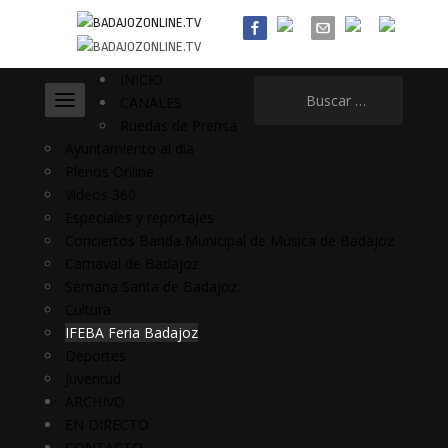
INICIO
Buscar:
CANALES
Ruedas de Prensa
Ayuntamiento al día
Plenos Online
Vídeos 360
Especiales y reportajes
Conciertos Banda Municipal de Música de Badajoz
Carnaval de Badajoz
Semana Santa de Badajoz
Cultura
IFEBA Feria Badajoz
Deportes
Juventud
ARCHIVO
EN DIRECTO
CONTACTO