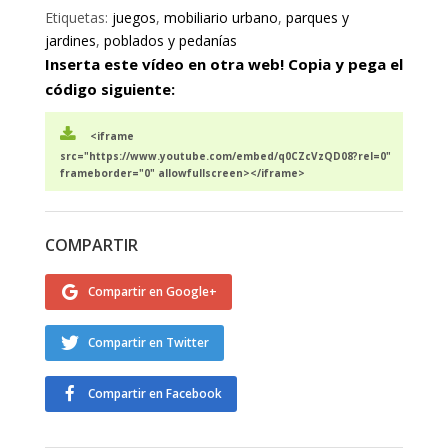
Etiquetas:
juegos
,
mobiliario urbano
,
parques y
jardines
,
poblados y pedanías
Inserta este vídeo en otra web! Copia y pega el
código siguiente:
<iframe
src="https://www.youtube.com/embed/q0CZcVzQD08?rel=0"
frameborder="0" allowfullscreen></iframe>
COMPARTIR
Compartir en Google+
Compartir en Twitter
Compartir en Facebook