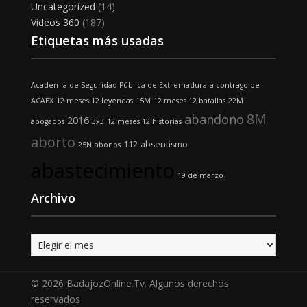
Uncategorized
(14)
Vídeos 360
(187)
Etiquetas más usadas
Academia de Seguridad Pública de Extremadura
a contragolpe
ACAEX
12 meses 12 leyendas
15M
12 meses 12 batallas
22M
8M
abandono
2016
abogados
3x3
12 meses 12 historias
aborto
112
absentismo
25N
abonos
abastecimiento
19 de marzo
Archivo
Archivo
© 2026 BadajozOnline.Tv. Algunos derechos
reservados