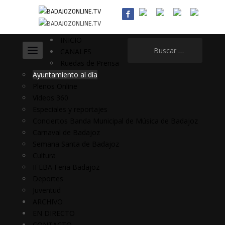
INICIO
Buscar:
CANALES
Ruedas de Prensa
Ayuntamiento al día
Plenos Online
Vídeos 360
Especiales y reportajes
Conciertos Banda Municipal de Música de Badajoz
Carnaval de Badajoz
Semana Santa de Badajoz
Cultura
IFEBA Feria Badajoz
Deportes
Juventud
ARCHIVO
EN DIRECTO
CONTACTO