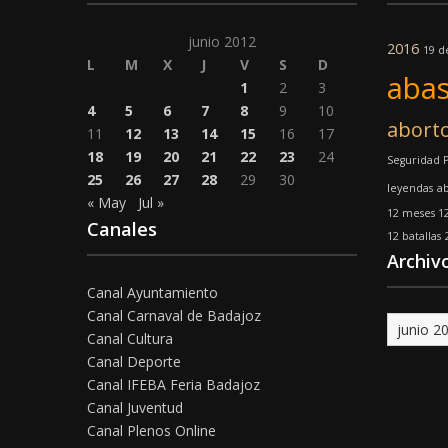
junio 2012
2016
19 d
L
M
X
J
V
S
D
abas
1
2
3
4
5
6
7
8
9
10
abort
11
12
13
14
15
16
17
18
19
20
21
22
23
24
Seguridad 
25
26
27
28
29
30
leyendas
a
« May
Jul »
12 meses 12
Canales
12 batallas
Archiv
Canal Ayuntamiento
Canal Carnaval de Badajoz
Archivo
Canal Cultura
Canal Deporte
Canal IFEBA Feria Badajoz
Canal Juventud
Canal Plenos Online