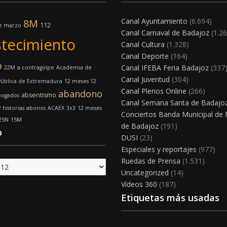
Canal Ayuntamiento
(6.694)
8M
112
e marzo
Canal Carnaval de Badajoz
(1.26
tecimiento
Canal Cultura
(1.328)
Canal Deporte
(164)
o
Canal IFEBA Feria Badajoz
(337
22M
a contragolpe
Academia de
Canal Juventud
(304)
Pública de Extremadura
12 meses 12
Canal Plenos Online
(266)
abandono
absentismo
bogados
Canal Semana Santa de Badajo
 historias
abonos
ACAEX
3x3
12 meses
Conciertos Banda Municipal de
25N
15M
de Badajoz
(191)
o
DUSI
(23)
Especiales y reportajes
(977)
Ruedas de Prensa
(1.531)
Uncategorized
(14)
Vídeos 360
(187)
Etiquetas más usadas