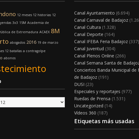
Canal Ayuntamiento
(6.694)
ndono
12 meses 12 historias
12
Canal Carnaval de Badajoz
(1.26
eyendas
3x3
15M
Academia de
Canal Cultura
(1.328)
8M
Pública de Extremadura
ACAEX
Canal Deporte
(164)
rto
Canal IFEBA Feria Badajoz
(337
2016
abogados
19 de marzo
Canal Juventud
(304)
es 12 batallas
a contragolpe
Canal Plenos Online
(266)
mo
abonos
Canal Semana Santa de Badajo
tecimiento
Conciertos Banda Municipal de
de Badajoz
(191)
o
DUSI
(23)
Especiales y reportajes
(977)
Ruedas de Prensa
(1.531)
Uncategorized
(14)
Vídeos 360
(187)
Etiquetas más usadas