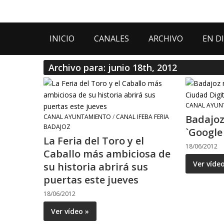
INICIO
CANALES
ARCHIVO
EN D
Archivo para: junio 18th, 2012
CANAL AYUN
CANAL AYUNTAMIENTO
/
CANAL IFEBA FERIA
Badajoz
BADAJOZ
`Google
La Feria del Toro y el
18/06/2012
Caballo más ambiciosa de
Ver víde
su historia abrirá sus
puertas este jueves
18/06/2012
Ver vídeo »