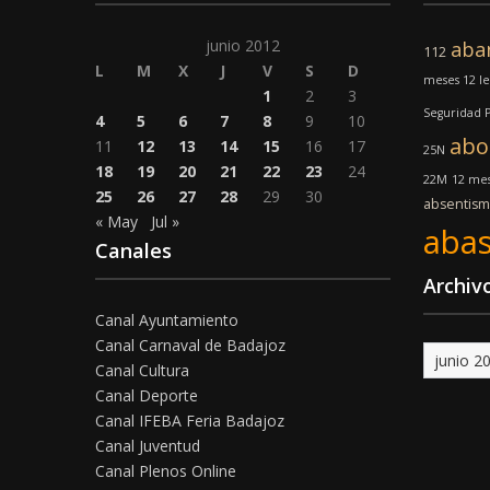
junio 2012
aba
112
L
M
X
J
V
S
D
meses 12 l
1
2
3
Seguridad 
4
5
6
7
8
9
10
abo
11
12
13
14
15
16
17
25N
18
19
20
21
22
23
24
22M
12 mes
25
26
27
28
29
30
absentis
« May
Jul »
abas
Canales
Archiv
Canal Ayuntamiento
Canal Carnaval de Badajoz
Archivo
Canal Cultura
Canal Deporte
Canal IFEBA Feria Badajoz
Canal Juventud
Canal Plenos Online