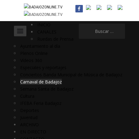
INICIO
Buscar:
CANALES
Ruedas de Prensa
Ayuntamiento al día
Plenos Online
Vídeos 360
Especiales y reportajes
Conciertos Banda Municipal de Música de Badajoz
Carnaval de Badajoz
Semana Santa de Badajoz
Cultura
IFEBA Feria Badajoz
Deportes
Juventud
ARCHIVO
EN DIRECTO
CONTACTO