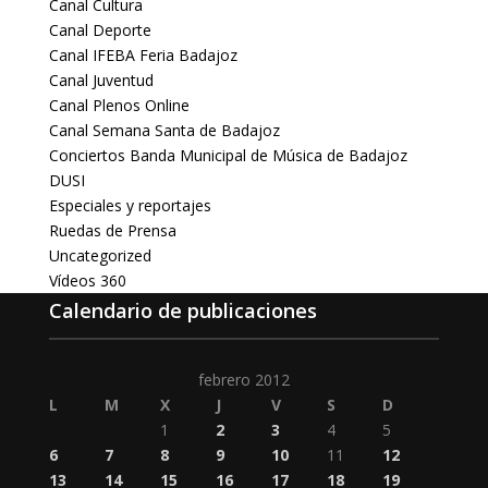
Canal Cultura
Canal Deporte
Canal IFEBA Feria Badajoz
Canal Juventud
Canal Plenos Online
Canal Semana Santa de Badajoz
Conciertos Banda Municipal de Música de Badajoz
DUSI
Especiales y reportajes
Ruedas de Prensa
Uncategorized
Vídeos 360
Calendario de publicaciones
febrero 2012
L
M
X
J
V
S
D
1
2
3
4
5
6
7
8
9
10
11
12
13
14
15
16
17
18
19