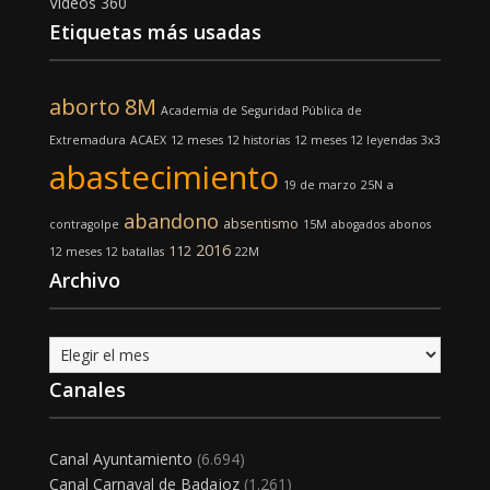
Vídeos 360
Etiquetas más usadas
aborto
8M
Academia de Seguridad Pública de
Extremadura
ACAEX
12 meses 12 historias
12 meses 12 leyendas
3x3
abastecimiento
19 de marzo
25N
a
abandono
absentismo
contragolpe
15M
abogados
abonos
2016
112
12 meses 12 batallas
22M
Archivo
Archivo
Canales
Canal Ayuntamiento
(6.694)
Canal Carnaval de Badajoz
(1.261)