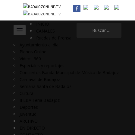
INICIO
Buscar:
CANALES
Ruedas de Prensa
Ayuntamiento al día
Plenos Online
Vídeos 360
Especiales y reportajes
Conciertos Banda Municipal de Música de Badajoz
Carnaval de Badajoz
Semana Santa de Badajoz
Cultura
IFEBA Feria Badajoz
Deportes
Juventud
ARCHIVO
EN DIRECTO
CONTACTO