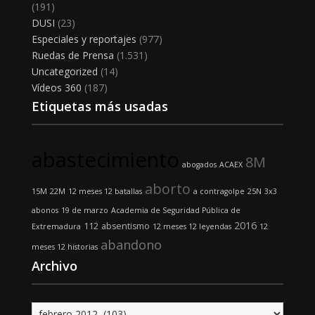
(191)
DUSI
(23)
Especiales y reportajes
(977)
Ruedas de Prensa
(1.531)
Uncategorized
(14)
Vídeos 360
(187)
Etiquetas más usadas
abastecimiento
8M
abogados
ACAEX
aborto
15M
22M
12 meses 12 batallas
a contragolpe
25N
3x3
abonos
19 de marzo
Academia de Seguridad Pública de
2016
112
absentismo
Extremadura
12 meses 12 leyendas
12
abandono
meses 12 historias
Archivo
Archivo