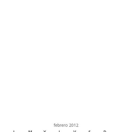
febrero 2012
L
M
X
J
V
S
D