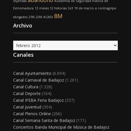
abandono
leyendas
Academia de Seguridad Pública de
Extremadura
12 meses 12 historias
3x3
19 de marzo
a contragolpe
8M
abogados
25N
22M
ACAEX
Archivo
Archivo
Canales
Canal Ayuntamiento
(6.694)
Canal Carnaval de Badajoz
(1.261)
Canal Cultura
(1.328)
Canal Deporte
(164)
Canal IFEBA Feria Badajoz
(337)
Canal Juventud
(304)
Canal Plenos Online
(266)
Canal Semana Santa de Badajoz
(171)
Conciertos Banda Municipal de Música de Badajoz