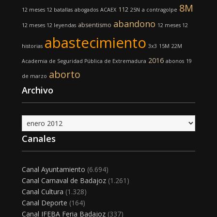
8M
112
12 meses 12 batallas
abogados
ACAEX
25N
a contragolpe
abandono
absentismo
12 meses 12 leyendas
12 meses 12
abastecimiento
historias
3x3
15M
22M
2016
Academia de Seguridad Pública de Extremadura
abonos
19
aborto
de marzo
Archivo
Archivo
Canales
Canal Ayuntamiento
(6.694)
Canal Carnaval de Badajoz
(1.261)
Canal Cultura
(1.328)
Canal Deporte
(164)
Canal IFEBA Feria Badajoz
(337)