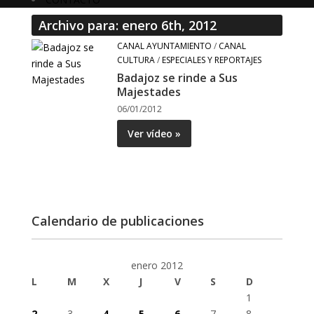
Archivo para: enero 6th, 2012
CANAL AYUNTAMIENTO
/
CANAL
CULTURA
/
ESPECIALES Y REPORTAJES
Badajoz se rinde a Sus
Majestades
06/01/2012
Ver vídeo »
Calendario de publicaciones
enero 2012
L
M
X
J
V
S
D
1
2
3
4
5
6
7
8