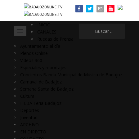
INICIO
Buscar:
CANALES
Ruedas de Prensa
Ayuntamiento al día
Plenos Online
Vídeos 360
Especiales y reportajes
Conciertos Banda Municipal de Música de Badajoz
Carnaval de Badajoz
Semana Santa de Badajoz
Cultura
IFEBA Feria Badajoz
Deportes
Juventud
ARCHIVO
EN DIRECTO
CONTACTO