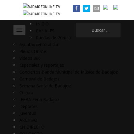
INICIO
Buscar:
CANALES
Ruedas de Prensa
Ayuntamiento al día
Plenos Online
Vídeos 360
Especiales y reportajes
Conciertos Banda Municipal de Música de Badajoz
Carnaval de Badajoz
Semana Santa de Badajoz
Cultura
IFEBA Feria Badajoz
Deportes
Juventud
ARCHIVO
EN DIRECTO
CONTACTO