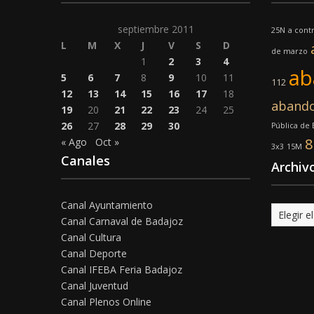
septiembre 2011
25N
a cont
L
M
X
J
V
S
D
de marzo
1
2
3
4
ab
5
6
7
8
9
10
11
112
12
13
14
15
16
17
18
aband
19
20
21
22
23
24
25
26
27
28
29
30
Pública de
« Ago
Oct »
3x3
15M
Canales
Archiv
Canal Ayuntamiento
Archivo
Canal Carnaval de Badajoz
Canal Cultura
Canal Deporte
Canal IFEBA Feria Badajoz
Canal Juventud
Canal Plenos Online