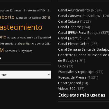
Canal Ayuntamiento
(6.694)
ragolpe
12 meses 12 historias
ACAEX
19
Canal Carnaval de Badajoz
(1.26
aborto
2016
12 meses 12 batallas
Canal Cultura
(1.328)
astecimiento
Canal Deporte
(164)
Canal IFEBA Feria Badajoz
(337
ono
abogados
Academia de Seguridad
Canal Juventud
(304)
absentismo
Canal Plenos Online
(266)
 Extremadura
abonos
22M
8M
Canal Semana Santa de Badajo
12 meses 12 leyendas
Conciertos Banda Municipal de
o
de Badajoz
(191)
DUSI
(23)
Especiales y reportajes
(977)
Ruedas de Prensa
(1.531)
Uncategorized
(14)
Vídeos 360
(187)
Etiquetas más usadas