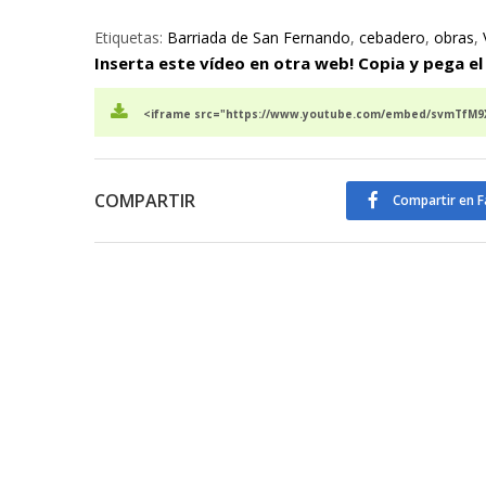
Etiquetas:
Barriada de San Fernando
,
cebadero
,
obras
,
Inserta este vídeo en otra web! Copia y pega el
<iframe src="https://www.youtube.com/embed/svmTfM9X
COMPARTIR
Compartir en 