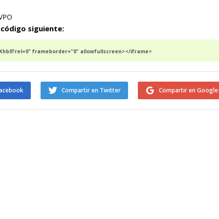
VPO
 código siguiente:
hb0?rel=0" frameborder="0" allowfullscreen></iframe>
Facebook
Compartir en Twitter
Compartir en Google