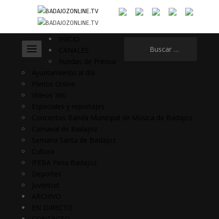
INICIO
Buscar:
CANALES
Ruedas de Prensa
Ayuntamiento al día
Plenos Online
Vídeos 360
Especiales y reportajes
Conciertos Banda Municipal de Música de Badajoz
Carnaval de Badajoz
Semana Santa de Badajoz
Cultura
IFEBA Feria Badajoz
Deportes
Juventud
ARCHIVO
EN DIRECTO
CONTACTO