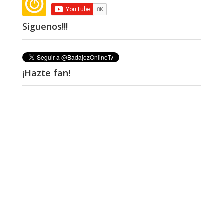
Síguenos!!!
¡Hazte fan!