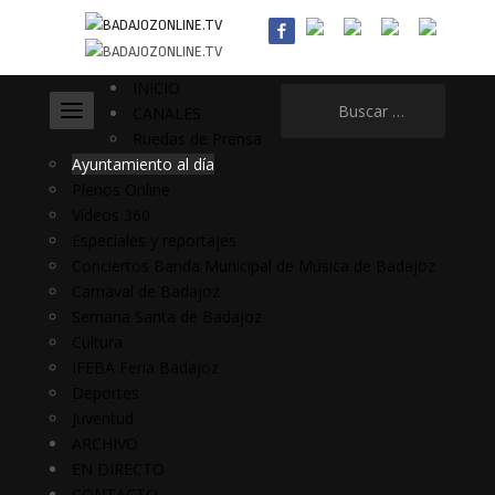
INICIO
Buscar:
CANALES
Ruedas de Prensa
Ayuntamiento al día
Plenos Online
Vídeos 360
Especiales y reportajes
Conciertos Banda Municipal de Música de Badajoz
Carnaval de Badajoz
Semana Santa de Badajoz
Cultura
IFEBA Feria Badajoz
Deportes
Juventud
ARCHIVO
EN DIRECTO
CONTACTO