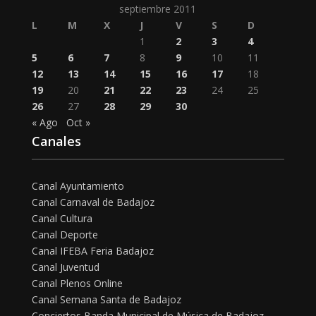
septiembre 2011
L
M
X
J
V
S
D
1
2
3
4
5
6
7
8
9
10
11
12
13
14
15
16
17
18
19
20
21
22
23
24
25
26
27
28
29
30
« Ago
Oct »
Canales
Canal Ayuntamiento
Canal Carnaval de Badajoz
Canal Cultura
Canal Deporte
Canal IFEBA Feria Badajoz
Canal Juventud
Canal Plenos Online
Canal Semana Santa de Badajoz
Conciertos Banda Municipal de Música de Badajoz