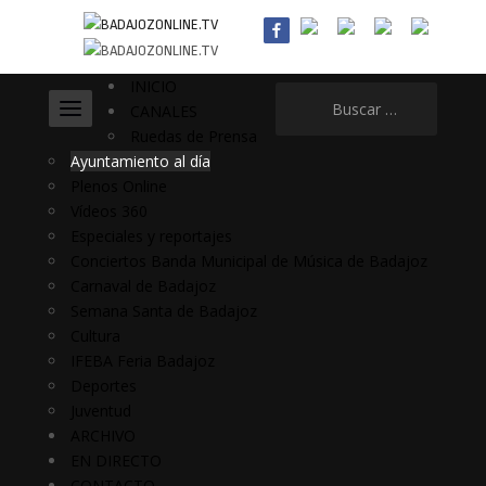
INICIO
Buscar:
CANALES
Ruedas de Prensa
Ayuntamiento al día
Plenos Online
Vídeos 360
Especiales y reportajes
Conciertos Banda Municipal de Música de Badajoz
Carnaval de Badajoz
Semana Santa de Badajoz
Cultura
IFEBA Feria Badajoz
Deportes
Juventud
ARCHIVO
EN DIRECTO
CONTACTO