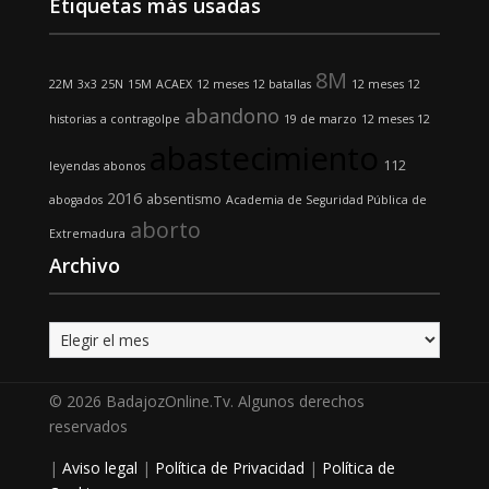
Etiquetas más usadas
8M
22M
3x3
25N
15M
ACAEX
12 meses 12 batallas
12 meses 12
abandono
historias
a contragolpe
19 de marzo
12 meses 12
abastecimiento
112
leyendas
abonos
2016
absentismo
abogados
Academia de Seguridad Pública de
aborto
Extremadura
Archivo
Archivo
© 2026 BadajozOnline.Tv. Algunos derechos
reservados
|
Aviso legal
|
Política de Privacidad
|
Política de