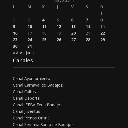
mayo 2011
L
M
X
J
V
S
D
1
2
3
4
5
6
7
8
9
10
11
12
13
14
15
16
17
18
19
20
21
22
23
24
25
26
27
28
29
30
31
« Abr
Jun »
Canales
Canal Ayuntamiento
Canal Carnaval de Badajoz
Canal Cultura
Canal Deporte
Canal IFEBA Feria Badajoz
Canal Juventud
Canal Plenos Online
Canal Semana Santa de Badajoz