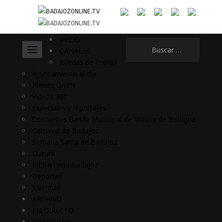
INICIO
Buscar:
CANALES
Ruedas de Prensa
Ayuntamiento al día
Plenos Online
Vídeos 360
Especiales y reportajes
Conciertos Banda Municipal de Música de Badajoz
Carnaval de Badajoz
Semana Santa de Badajoz
Cultura
IFEBA Feria Badajoz
Deportes
Juventud
ARCHIVO
EN DIRECTO
CONTACTO