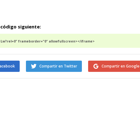
 código siguiente:
Lw?rel=0" frameborder="0" allowfullscreen></iframe>
Facebook
Compartir en Twitter
Compartir en Google