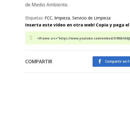
de Medio Ambiente.
Etiquetas:
FCC
,
limpieza
,
Servicio de Limpieza
Inserta este vídeo en otra web! Copia y pega el
<iframe src="https://www.youtube.com/embed/O9NbFA0j3
COMPARTIR
Compartir en 