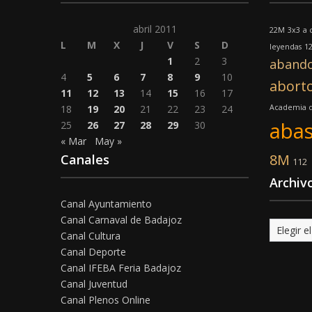
abril 2011
22M
3x3
a 
L
M
X
J
V
S
D
leyendas
12
1
2
3
aband
4
5
6
7
8
9
10
abort
11
12
13
14
15
16
17
18
19
20
21
22
23
24
Academia d
abas
25
26
27
28
29
30
« Mar
May »
8M
Canales
112
Archiv
Canal Ayuntamiento
Canal Carnaval de Badajoz
Archivo
Canal Cultura
Canal Deporte
Canal IFEBA Feria Badajoz
Canal Juventud
Canal Plenos Online