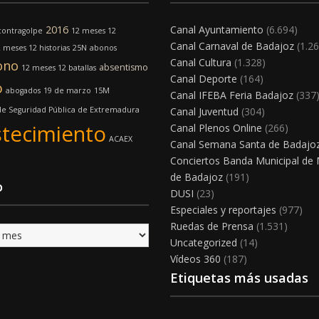
2016
Canal Ayuntamiento
(6.694)
contragolpe
12 meses 12
Canal Carnaval de Badajoz
(1.26
 meses 12 historias
25N
abonos
Canal Cultura
(1.328)
ono
absentismo
12 meses 12 batallas
Canal Deporte
(164)
o
abogados
19 de marzo
15M
Canal IFEBA Feria Badajoz
(337
e Seguridad Pública de Extremadura
Canal Juventud
(304)
tecimiento
Canal Plenos Online
(266)
ACAEX
Canal Semana Santa de Badajo
Conciertos Banda Municipal de
de Badajoz
(191)
o
DUSI
(23)
Especiales y reportajes
(977)
Ruedas de Prensa
(1.531)
Uncategorized
(14)
Vídeos 360
(187)
Etiquetas más usadas