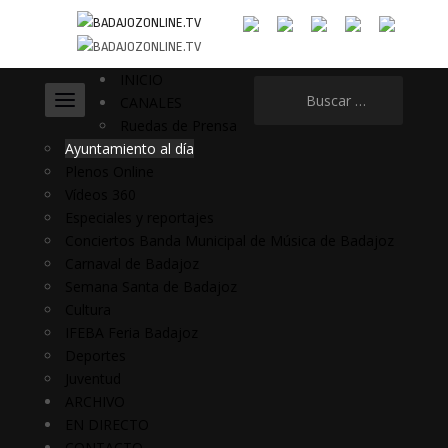
INICIO
Buscar:
CANALES
Ruedas de Prensa
Ayuntamiento al día
Plenos Online
Vídeos 360
Especiales y reportajes
Conciertos Banda Municipal de Música de Badajoz
Carnaval de Badajoz
Semana Santa de Badajoz
Cultura
IFEBA Feria Badajoz
Deportes
Juventud
ARCHIVO
EN DIRECTO
CONTACTO