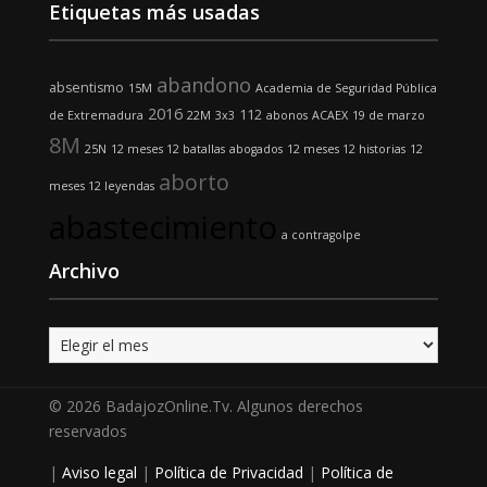
Etiquetas más usadas
abandono
absentismo
15M
Academia de Seguridad Pública
2016
112
de Extremadura
22M
3x3
abonos
ACAEX
19 de marzo
8M
25N
12 meses 12 batallas
abogados
12 meses 12 historias
12
aborto
meses 12 leyendas
abastecimiento
a contragolpe
Archivo
Archivo
© 2026 BadajozOnline.Tv. Algunos derechos
reservados
|
Aviso legal
|
Política de Privacidad
|
Política de