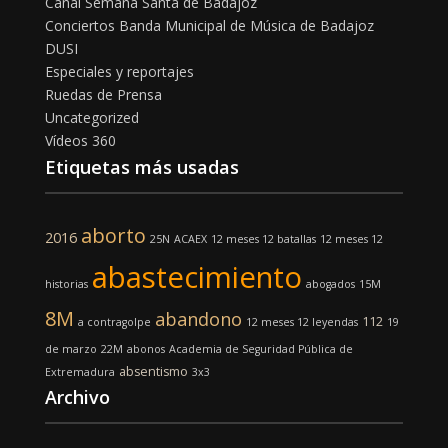
Canal Semana Santa de Badajoz
Conciertos Banda Municipal de Música de Badajoz
DUSI
Especiales y reportajes
Ruedas de Prensa
Uncategorized
Vídeos 360
Etiquetas más usadas
aborto
2016
25N
ACAEX
12 meses 12 batallas
12 meses 12
abastecimiento
historias
abogados
15M
8M
abandono
112
a contragolpe
12 meses 12 leyendas
19
de marzo
22M
abonos
Academia de Seguridad Pública de
absentismo
Extremadura
3x3
Archivo