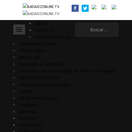
INICIO
Buscar:
CANALES
Ruedas de Prensa
Ayuntamiento al día
Plenos Online
Vídeos 360
Especiales y reportajes
Conciertos Banda Municipal de Música de Badajoz
Carnaval de Badajoz
Semana Santa de Badajoz
Cultura
IFEBA Feria Badajoz
Deportes
Juventud
ARCHIVO
EN DIRECTO
CONTACTO