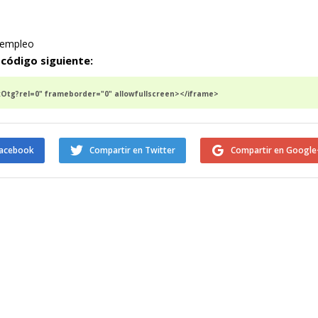
empleo
 código siguiente:
tg?rel=0" frameborder="0" allowfullscreen></iframe>
Facebook
Compartir en Twitter
Compartir en Google