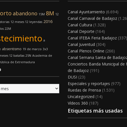
Canal Ayuntamiento
(6.694)
orto
8M
abandono
15M
12
Canal Carnaval de Badajoz
(1.26
2016
storias
12 meses 12 leyendas
Canal Cultura
(1.328)
dos
22M
Canal Deporte
(164)
tecimiento
Canal IFEBA Feria Badajoz
(337
a
Canal Juventud
(304)
absentismo
e
19 de marzo
3x3
Canal Plenos Online
(266)
meses 12 batallas
25N
Academia de
Canal Semana Santa de Badajo
Pública de Extremadura
Conciertos Banda Municipal de
o
de Badajoz
(191)
DUSI
(23)
Especiales y reportajes
(977)
Ruedas de Prensa
(1.531)
Uncategorized
(14)
Vídeos 360
(187)
Etiquetas más usadas