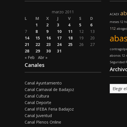
marzo 2011
ab
ACAEX
L
M
X
J
V
S
D
meses 12 hi
1
2
3
4
5
6
112
aboga
7
8
9
10
11
12
13
abas
14
15
16
17
18
19
20
21
22
23
24
25
26
27
contragolp
28
29
30
31
abonos
12 
« Feb
Abr »
Seguridad 
Canales
Archiv
Canal Ayuntamiento
Archivo
Canal Carnaval de Badajoz
Canal Cultura
Canal Deporte
Canal IFEBA Feria Badajoz
Canal Juventud
Canal Plenos Online