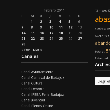
febrero 2011
12 meses 12
L
M
X
J
V
S
D
abas
1
2
3
4
5
6
7
8
9
10
11
12
13
contragolp
14
15
16
17
18
19
20
ACAEX
19 
21
22
23
24
25
26
27
aband
28
« Ene
Mar »
8
batallas
Canales
Extremadu
Archiv
Canal Ayuntamiento
Canal Carnaval de Badajoz
Archivo
Canal Cultura
Canal Deporte
Canal IFEBA Feria Badajoz
Canal Juventud
Canal Plenos Online