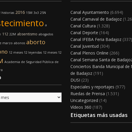
2016
Canal Ayuntamiento
(6.694)
 historias
15M
3x3
25N
Canal Carnaval de Badajoz
(1.26
tecimiento
a
Canal Cultura
(1.328)
Canal Deporte
(164)
112
absentismo
e
22M
abogados
Canal IFEBA Feria Badajoz
(337
aborto
de marzo
abonos
Canal Juventud
(304)
ono
Canal Plenos Online
(266)
12 meses 12 leyendas
12 meses 12
M
Canal Semana Santa de Badajo
Academia de Seguridad Pública de
Conciertos Banda Municipal de
ra
de Badajoz
(191)
o
DUSI
(23)
Especiales y reportajes
(977)
Ruedas de Prensa
(1.531)
Uncategorized
(14)
Vídeos 360
(187)
Etiquetas más usadas