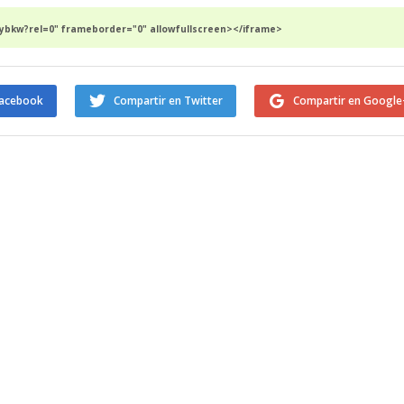
bkw?rel=0" frameborder="0" allowfullscreen></iframe>
Facebook
Compartir en Twitter
Compartir en Google