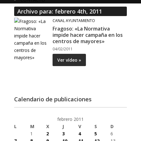
Archivo para: febrero 4th, 2011
CANAL AYUNTAMIENTO
Fragoso: «La Normativa
impide hacer campaña en los
centros de mayores»
04/02/2011
Ver vídeo »
Calendario de publicaciones
febrero 2011
L
M
X
J
V
S
D
1
2
3
4
5
6
7
8
9
10
11
12
13