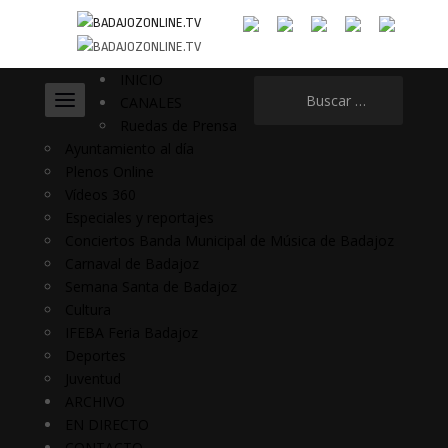
INICIO
Buscar:
CANALES
Ruedas de Prensa
Ayuntamiento al día
Plenos Online
Vídeos 360
Especiales y reportajes
Conciertos Banda Municipal de Música de Badajoz
Carnaval de Badajoz
Semana Santa de Badajoz
Cultura
IFEBA Feria Badajoz
Deportes
Juventud
ARCHIVO
EN DIRECTO
CONTACTO