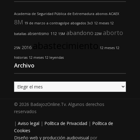
Academia de Seguridad Pública de Extremadura
abonos
ACAEX
8M
19 de marzo
a contragolpe
abogados
3x3
12 meses 12
aborto
abandono
absentismo
112
batallas
15M
22M
abastecimiento
2016
25N
12 meses 12
historias
12 meses 12 leyendas
Archivo
Archivo
© 2026 BadajozOnline.Tv. Algunos derechos
reservados
|
Aviso legal
|
Política de Privacidad
|
Política de
Cookies
Diseño web y producción audiovisual
por