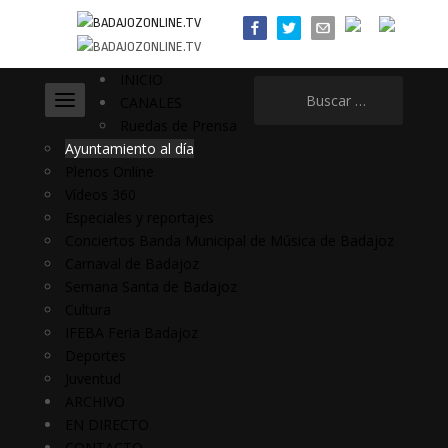
INICIO
Buscar:
CANALES
Ruedas de Prensa
Ayuntamiento al día
Plenos Online
Vídeos 360
Especiales y reportajes
Conciertos Banda Municipal de Música de Badajoz
Carnaval de Badajoz
Semana Santa de Badajoz
Cultura
IFEBA Feria Badajoz
Deportes
Juventud
ARCHIVO
EN DIRECTO
CONTACTO