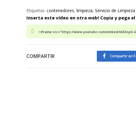
Etiquetas:
contenedores
,
limpieza
,
Servicio de Limpieza
Inserta este vídeo en otra web! Copia y pega el
<iframe src="https://www.youtube.com/embed/lddZnpU-GJ
COMPARTIR
Compartir en 