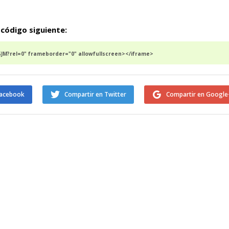
 código siguiente:
M?rel=0" frameborder="0" allowfullscreen></iframe>
Facebook
Compartir en Twitter
Compartir en Google