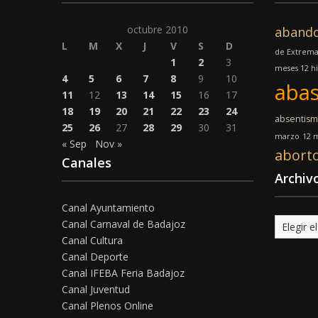
octubre 2010
aband
L
M
X
J
V
S
D
de Extrem
1
2
3
meses 12 hi
4
5
6
7
8
9
10
abas
11
12
13
14
15
16
17
18
19
20
21
22
23
24
absentis
25
26
27
28
29
30
31
marzo
12 m
« Sep
Nov »
abort
Canales
Archiv
Canal Ayuntamiento
Archivo
Canal Carnaval de Badajoz
Canal Cultura
Canal Deporte
Canal IFEBA Feria Badajoz
Canal Juventud
Canal Plenos Online