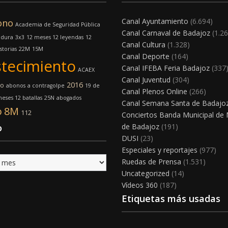
Canal Ayuntamiento
(6.694)
ono
Academia de Seguridad Pública
Canal Carnaval de Badajoz
(1.26
adura
3x3
12 meses 12 leyendas
12
Canal Cultura
(1.328)
storias
22M
15M
Canal Deporte
(164)
tecimiento
Canal IFEBA Feria Badajoz
(337
ACAEX
Canal Juventud
(304)
2016
mo
abonos
a contragolpe
19 de
Canal Plenos Online
(266)
eses 12 batallas
25N
abogados
Canal Semana Santa de Badajo
o
8M
112
Conciertos Banda Municipal de
o
de Badajoz
(191)
DUSI
(23)
Especiales y reportajes
(977)
Ruedas de Prensa
(1.531)
Uncategorized
(14)
Vídeos 360
(187)
Etiquetas más usadas