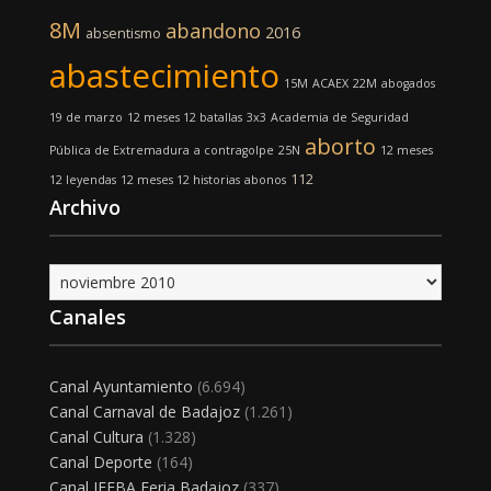
8M
abandono
2016
absentismo
abastecimiento
15M
ACAEX
22M
abogados
19 de marzo
12 meses 12 batallas
3x3
Academia de Seguridad
aborto
Pública de Extremadura
a contragolpe
25N
12 meses
112
12 leyendas
12 meses 12 historias
abonos
Archivo
Archivo
Canales
Canal Ayuntamiento
(6.694)
Canal Carnaval de Badajoz
(1.261)
Canal Cultura
(1.328)
Canal Deporte
(164)
Canal IFEBA Feria Badajoz
(337)