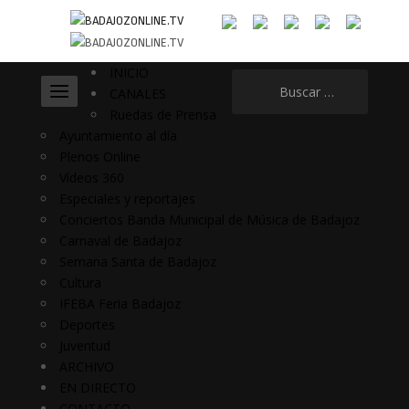
INICIO
Buscar:
CANALES
Ruedas de Prensa
Ayuntamiento al día
Plenos Online
Vídeos 360
Especiales y reportajes
Conciertos Banda Municipal de Música de Badajoz
Carnaval de Badajoz
Semana Santa de Badajoz
Cultura
IFEBA Feria Badajoz
Deportes
Juventud
ARCHIVO
EN DIRECTO
CONTACTO