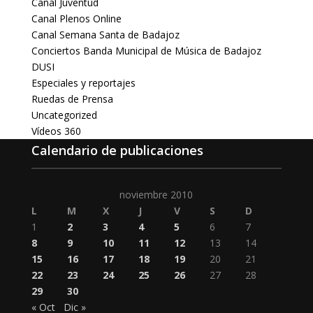
Canal Juventud
Canal Plenos Online
Canal Semana Santa de Badajoz
Conciertos Banda Municipal de Música de Badajoz
DUSI
Especiales y reportajes
Ruedas de Prensa
Uncategorized
Vídeos 360
Calendario de publicaciones
noviembre 2010
L
M
X
J
V
S
D
1
2
3
4
5
6
7
8
9
10
11
12
13
14
15
16
17
18
19
20
21
22
23
24
25
26
27
28
29
30
« Oct
Dic »