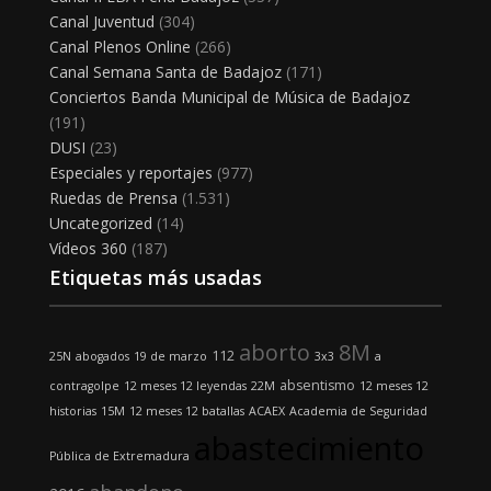
Canal Juventud
(304)
Canal Plenos Online
(266)
Canal Semana Santa de Badajoz
(171)
Conciertos Banda Municipal de Música de Badajoz
(191)
DUSI
(23)
Especiales y reportajes
(977)
Ruedas de Prensa
(1.531)
Uncategorized
(14)
Vídeos 360
(187)
Etiquetas más usadas
aborto
8M
112
25N
abogados
19 de marzo
3x3
a
absentismo
contragolpe
12 meses 12 leyendas
22M
12 meses 12
historias
15M
12 meses 12 batallas
ACAEX
Academia de Seguridad
abastecimiento
Pública de Extremadura