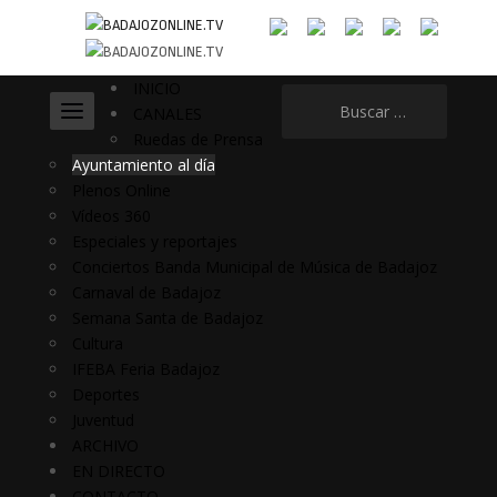
INICIO
Buscar:
CANALES
Ruedas de Prensa
Ayuntamiento al día
Plenos Online
Vídeos 360
Especiales y reportajes
Conciertos Banda Municipal de Música de Badajoz
Carnaval de Badajoz
Semana Santa de Badajoz
Cultura
IFEBA Feria Badajoz
Deportes
Juventud
ARCHIVO
EN DIRECTO
CONTACTO