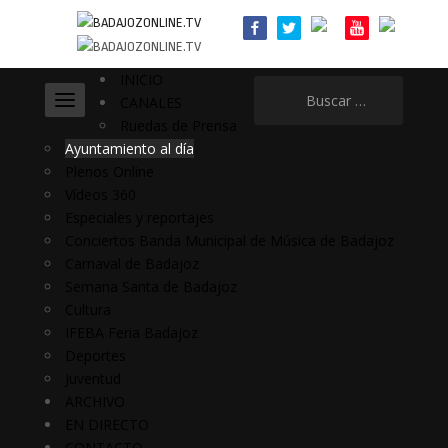
INICIO
Buscar:
CANALES
Ruedas de Prensa
Ayuntamiento al día
Plenos Online
Vídeos 360
Especiales y reportajes
Conciertos Banda Municipal de Música de Badajoz
Carnaval de Badajoz
Semana Santa de Badajoz
Cultura
IFEBA Feria Badajoz
Deportes
Juventud
ARCHIVO
EN DIRECTO
CONTACTO