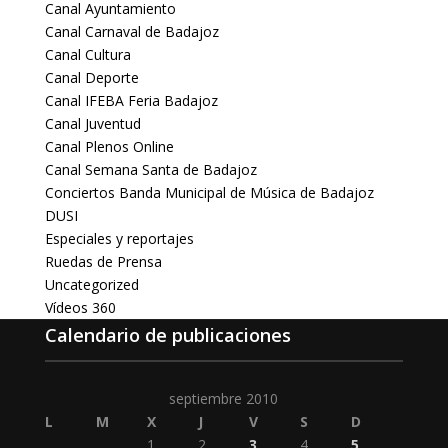
Canal Ayuntamiento
Canal Carnaval de Badajoz
Canal Cultura
Canal Deporte
Canal IFEBA Feria Badajoz
Canal Juventud
Canal Plenos Online
Canal Semana Santa de Badajoz
Conciertos Banda Municipal de Música de Badajoz
DUSI
Especiales y reportajes
Ruedas de Prensa
Uncategorized
Vídeos 360
Calendario de publicaciones
septiembre 2010
L
M
X
J
V
S
D
1
2
3
4
5